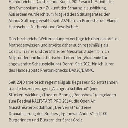
Fachbereiches Darstellende Kunst. 2017 war ich Mitinitiator
des Symposiums zur Zukunft der Schauspielausbildung.
Außerdem wurde ich zum Mitglied des Stiftungsrates der
Alanus Stiftung gewählt. Seit 2024 bin ich Prorektor der Alanus
Hochschule für Kunst und Gesellschaft.
Durch zahlreiche Weiterbildungen verfüge ich über ein breites
Methodenwissen und arbeite daher auch regelmäßig als
Coach, Trainer und zertifizierter Mediator. Zudem bin ich
Mitgründer und künstlerischer Leiter der „Akademie für
angewandte Schauspielkunst Bonn“. Seit 2021 bin ich Juror
des Handelsblatt Rhetorikchecks DAX30/DAX40.
Seit 2010 arbeite ich regelmäßig als Regisseur. So entstanden
u.a. die Inszenierungen „Aschgrau Schillernd“ (eine
Stückentwicklung /Theater Bonn), „Peepshow“ (eingeladen
zum Festival KALTSTART PRO 2014), die Open Air
Musiktheaterproduktion „Der Verrat“ und eine
Dramatisierung des Buches „Irgendwie Anders“ mit 100
Bürgerinnen und Bürgern der Stadt Greiz.