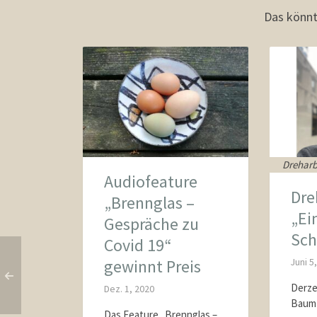
Das könnt
Dreharb
Audiofeature
Dre
„Brennglas –
„Ei
Gespräche zu
Sch
Covid 19“
gewinnt Preis
Juni 5
Derze
Dez. 1, 2020
Baum 
Das Feature „Brennglas –