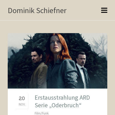
Dominik Schiefner
Erstausstrahlung ARD
20
Serie „Oderbruch“
NOV.
Film/Funk